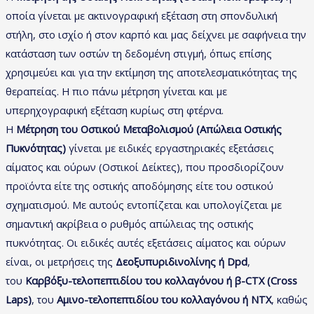
οποία γίνεται με ακτινογραφική εξέταση στη σπονδυλική
στήλη, στο ισχίο ή στον καρπό και μας δείχνει με σαφήνεια την
κατάσταση των οστών τη δεδομένη στιγμή, όπως επίσης
χρησιμεύει και για την εκτίμηση της αποτελεσματικότητας της
θεραπείας. H πιο πάνω μέτρηση γίνεται και με
υπερηχογραφική εξέταση κυρίως στη φτέρνα.
Η
Μέτρηση του Οστικού Μεταβολισμού (Απώλεια Οστικής
Πυκνότητας)
γίνεται με ειδικές εργαστηριακές εξετάσεις
αίματος και ούρων (Οστικοί Δείκτες), που προσδιορίζουν
προϊόντα είτε της οστικής αποδόμησης είτε του οστικού
σχηματισμού. Με αυτούς εντοπίζεται και υπολογίζεται με
σημαντική ακρίβεια ο ρυθμός απώλειας της οστικής
πυκνότητας. Οι ειδικές αυτές εξετάσεις αίματος και ούρων
είναι, οι μετρήσεις της
Δεοξυπυριδινολίνης ή Dpd
,
του
Καρβόξυ-τελοπεπτιδίου του κολλαγόνου ή β-CTX (Cross
Laps)
, του
Αμινο-τελοπεπτιδίου του κολλαγόνου ή NTX
, καθώς