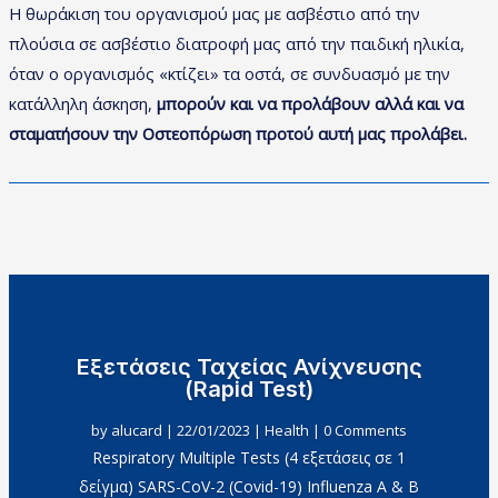
Η θωράκιση του οργανισμού μας με ασβέστιο από την
πλούσια σε ασβέστιο διατροφή μας από την παιδική ηλικία,
όταν ο οργανισμός «κτίζει» τα οστά, σε συνδυασμό με την
κατάλληλη άσκηση,
μπορούν και να προλάβουν αλλά και να
σταματήσουν την Οστεοπόρωση προτού αυτή μας προλάβει.
Εξετάσεις Ταχείας Ανίχνευσης
(
Rapid
Test
)
by
alucard
|
22/01/2023
|
Health
| 0 Comments
Respiratory Multiple Tests (4 εξετάσεις σε 1
δείγμα) SARS-CoV-2 (Covid-19) Influenza A & B