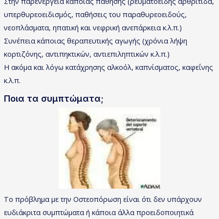
Στην παρενέργεια κάποιας πάθησης (ρευματοειδής αρθρίτιδα,
υπερθυρεοειδισμός, παθήσεις του παραθυρεοειδούς,
νεοπλάσματα, ηπατική και νεφρική ανεπάρκεια κ.λ.π.)
Συνέπεια κάποιας θεραπευτικής αγωγής (χρόνια λήψη
κορτιζόνης, αντιπηκτικών, αντιεπιληπτικών κ.λ.π.)
Η ακόμα και λόγω κατάχρησης αλκοόλ, καπνίσματος, καφεΐνης
κ.λ.π.
Ποια τα συμπτώματα;
Το πρόβλημα με την Οστεοπόρωση είναι ότι δεν υπάρχουν
ευδιάκριτα συμπτώματα ή κάποια άλλα προειδοποιητικά