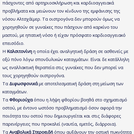
πάσχοντες από αρτηριοσκλήρωση και καρδιοαγγειακά
προβλήματα και μειώνουν τον κίνδυνο της εμφάνισης της
νόσου Αλτσχάϊμερ. Τα οιστρογόνα δεν μπορούν όμως να
χορηγηθούν σε γυναίκες που πάσχουν από καρκίνο του
μαστού, με ηπατική νόσο ή είχαν πρόσφατο καρδιοαγγειακό
επεισόδιο.
Η
Καλσιτονίνη
η οποία έχει αναλγητική δράση σε ασθενείς με
οξύ πόνο λόγω σπονδυλικών καταγμάτων. Είναι δε κατάλληλη
ως εναλλακτική θεραπεία στις γυναίκες που δεν μπορεί να
τους χορηγηθούν οιστρογόνα.
Τα
Διφωσφονικά
με αποτελεσματική δράση στη μείωση των
καταγμάτων.
Τα
Φθοριούχα
όπου η λήψη φθορίου βοηθά στο σχηματισμό
οστού, με έντονο ωστόσο προβληματισμό όσον αφορά την
ποιότητα του οστού που δημιουργείται και στις διάφορες
παρενέργειες που προκαλεί (ναυτία, εμετός, διάρροια).
Τα
Αναβολικά Στεροειδή
όπου αυξάνουν την οστική πυκνότητα