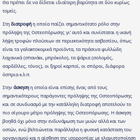
Θα πρέπει δε να δίδεται ιδιαίτερη βαρύτητα σε δύο κυρίως
τομείς.
Στη
διατροφή
η οποία παίζει σημαντικότατο ρόλο στην
πρόληψη της Οστεοπόρωσης γι’ αυτό και συνίσταται η ικανή
λήψη τροφών πλούσιων σε περιεκτικότητα ασβεστίου, όπως
είναι τα γαλακτοκομικά προϊόντα, τα πράσινα φυλλώδη
λαχανικά (σπανάκι, μπρόκολο), τα ψάρια (σολομός,
σαρδέλλες, τόνος), οι ξηροί καρποί, οι σπόροι, διάφορα
όσπρια κ.λ.π.
Στην
άσκηση
η οποία είναι επίσης ένας από τους
σημαντικότερους παράγοντες πρόληψης της Οστεοπόρωσης
και σε συνδυασμό με την κατάλληλη διατροφή αποτελούν το
πιο σίγουρο μέτρο πρόληψης της Οστεοπόρωσης. Η άσκηση
βοηθά όχι μόνο στην ενδυνάμωση των μυών αλλά και των
οστών, ενώ βελτιώνεται παράλληλα η φυσική κατάσταση του
οργανισμού και η αίσθηση της ισορροπίας με ελαχιστοποίηση