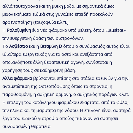
αλλά ταυτόχρονα και τη μυϊκή μάζα, με σημαντικά όμως
μειονεκτήματα ειδικά στις γυναίκες επειδή προκαλούν
αρρενοποίηση (τριχοφυΐα κ.λ.π.).
Η
Ραλοξιφένη
ένα νέο φάρμακο υπό μελέτη, όπου «μιμείται»
την ευεργετική δράση των οιστρογόνων.
Το
Ασβέστιο
και η
Βιταμίνη D
όπου ο συνδυασμός αυτός είναι
ιδιαίτερα ευεργετικός για τα οστά και ανεξάρτητα από
οποιανδήποτε άλλη θεραπευτική αγωγή, συνίσταται η
χορήγηση τους σε καθημερινή βάση.
Αλλα φάρμακα
βρίσκονται επίσης στα στάδια ερευνών για την
αντιμετώπιση της Οστεοπόρωσης όπως το στρόντιο, η
παραθορμόνη, η αυξητική ορμόνη, ο αυξητικός παράγων κ.λ.π.
Η επιλογή του κατάλληλου φαρμάκου εξαρτάται από το φύλο,
την ηλικία και τη βαρύτητα της νόσου. Η επιλογή είναι αυστηρά
έργο του ειδικού γιατρού ο οποίος πιθανόν να συστήσει
συνδυασμένη θεραπεία.