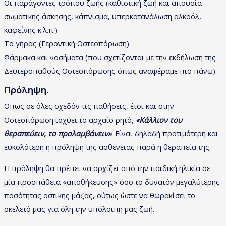
Οι παράγοντες τρόπου ζωής (καθιστική ζωή και απουσία
σωματικής άσκησης, κάπνισμα, υπερκατανάλωση αλκοόλ,
καφεΐνης κ.λ.π.)
Το γήρας (Γεροντική Οστεοπόρωση)
Φάρμακα και νοσήματα (που σχετίζονται με την εκδήλωση της
Δευτεροπαθούς Οστεοπόρωσης όπως αναφέραμε πιο πάνω)
Πρόληψη.
Οπως σε όλες σχεδόν τις παθήσεις, έτσι και στην
Οστεοπόρωση ισχύει το αρχαίο ρητό,
«Κάλλιον του
θεραπεύειν, το προλαμβάνειν»
. Είναι δηλαδή προτιμότερη και
ευκολότερη η πρόληψη της ασθένειας παρά η θεραπεία της.
Η πρόληψη θα πρέπει να αρχίζει από την παιδική ηλικία σε
μία προσπάθεια «αποθήκευσης» όσο το δυνατόν μεγαλύτερης
ποσότητας οστικής μάζας, ούτως ώστε να θωρακίσει το
σκελετό μας για όλη την υπόλοιπη μας ζωή.