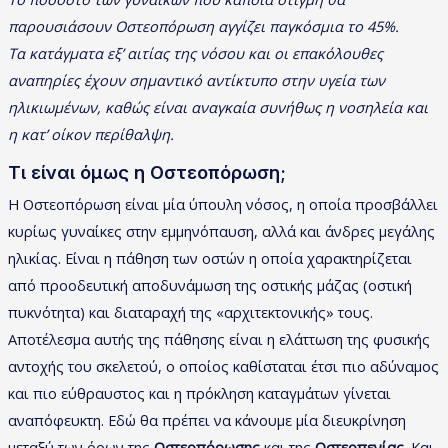
παρουσιάσουν Οστεοπόρωση αγγίζει παγκόσμια το 45%.
Τα κατάγματα εξ’ αιτίας της νόσου και οι επακόλουθες
αναπηρίες έχουν σημαντικό αντίκτυπο στην υγεία των
ηλικιωμένων, καθώς είναι αναγκαία συνήθως η νοσηλεία και
η κατ’ οίκον περίθαλψη.
Τι είναι όμως η Οστεοπόρωση;
Η Οστεοπόρωση είναι μία ύπουλη νόσος, η οποία προσβάλλει
κυρίως γυναίκες στην εμμηνόπαυση, αλλά και άνδρες μεγάλης
ηλικίας. Είναι η πάθηση των οστών η οποία χαρακτηρίζεται
από προοδευτική αποδυνάμωση της οστικής μάζας (οστική
πυκνότητα) και διαταραχή της «αρχιτεκτονικής» τους.
Αποτέλεσμα αυτής της πάθησης είναι η ελάττωση της φυσικής
αντοχής του σκελετού, ο οποίος καθίσταται έτσι πιο αδύναμος
και πιο εύθραυστος και η πρόκληση καταγμάτων γίνεται
αναπόφευκτη. Εδώ θα πρέπει να κάνουμε μία διευκρίνηση
μεταξύ των όρων της
Οστεοπόρωσης
και της
Οστεοπενίας
. Και